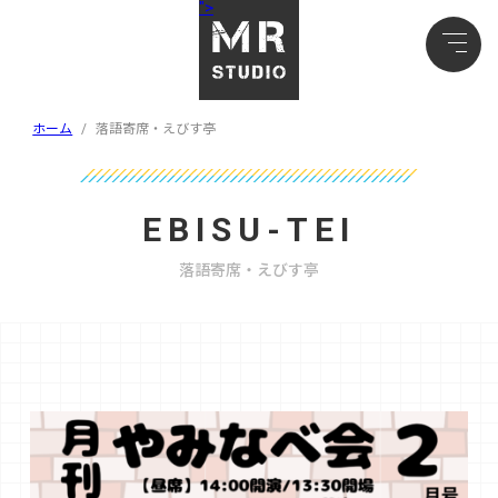
">
ホーム
/
落語寄席・えびす亭
EBISU-TEI
落語寄席・えびす亭