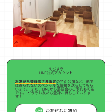
えびす亭
LINE公式アカウント
お友だち登録者さま限定
の特別公演など、他で
は得られないスペシャルな情報を送らせてもら
います。 また、LINEから落語会のご予約も可能
です。 どうぞお友だち登録お待ちしておりま
す！
お友だちに追加