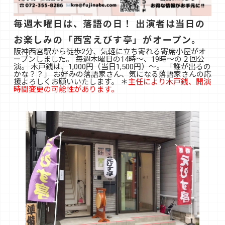
毎週木曜日は、落語の日！ 出演者は当日の
お楽しみの「西宮えびす亭」がオープン。
阪神西宮駅から徒歩2分、気軽に立ち寄れる寄席小屋がオ
ープンしました。 毎週木曜日の14時〜、19時〜の２回公
演。 木戸銭は、1,000円（当日1,500円）〜。 「誰が出るの
かな？？」 お好みの落語家さん、気になる落語家さんの応
援よろしくお願いいたします。 ＊
主任により木戸銭、開演
時間変更の可能性があります。